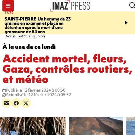
16:32
21:08
SAINT-PIERRE
Un homme de 23
MONDE
Arabie saoudit
ans mis en examen et placé en
et Turquie scellent un p
détention après la mort d'une
défense en pleine guerr
gramoune de 84 ans
Orient
Accueil
Actus Réunion
À la une de ce lundi
Accident mortel, fleurs,
Gaza, contrôles routiers,
et météo
Publié le 12 février 2024 à 00:30
Actualisé le 12 février 2024 à 05:52