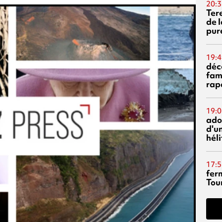
20:3
Ter
de l
pur
19:4
déc
fam
rap
19:0
ado
d'un
hél
17:5
fer
Tour