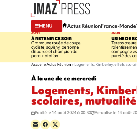
Actus Réunion
France-Monde
MENU
20:44
20:35
À RETENIR CE SOIR
USINE DE B
Gramoune rouée de coups,
Tereos assure
cycliste, squishy, personne
ralentissemen
disparue et champion de
campagne est l
para-natation
pureté des c
Accueil
Actus Réunion
Logements, Kimberley, effets scolai
À la une de ce mercredi
Logements, Kimberl
scolaires, mutualit
Publié le 14 août 2024 à 00:30
Actualisé le 14 août 2