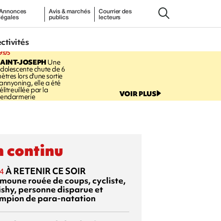
Annonces
Avis & marchés
Courrier des
légales
publics
lecteurs
ectivités
9:05
AINT-JOSEPH
Une
dolescente chute de 6
ètres lors d'une sortie
annyoning, elle a été
élitreuillée par la
VOIR PLUS
endarmerie
 continu
À RETENIR CE SOIR
4
moune rouée de coups, cycliste,
ishy, personne disparue et
mpion de para-natation