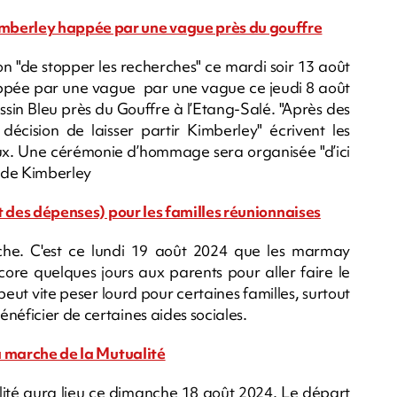
imberley happée par une vague près du gouffre
n "de stopper les recherches" ce mardi soir 13 août
happée par une vague par une vague ce jeudi 8 août
assin Bleu près du Gouffre à l’Etang-Salé. "Après des
 décision de laisser partir Kimberley" écrivent les
iaux. Une cérémonie d’hommage sera organisée "d’ici
 de Kimberley
(et des dépenses) pour les familles réunionnaises
oche. C'est ce lundi 19 août 2024 que les marmay
ncore quelques jours aux parents pour aller faire le
peut vite peser lourd pour certaines familles, surtout
néficier de certaines aides sociales.
la marche de la Mutualité
ité aura lieu ce dimanche 18 août 2024. Le départ