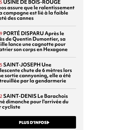
USINE DE BOIS-ROUGE
5
eos assure que le ralentissement
a campagne est lié à la faible
eté des cannes
PORTÉ DISPARU
Après le
9
ès de Quentin Dumontier, sa
ille lance une cagnotte pour
atrier son corps en Hexagone
SAINT-JOSEPH
Une
5
lescente chute de 6 mètres lors
e sortie cannyoning, elle a été
itreuillée par la gendarmerie
SAINT-DENIS
Le Barachois
2
mé dimanche pour l'arrivée du
 cycliste
PLUS D’INFOS