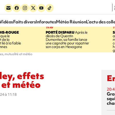
Vidéos
Faits divers
Inforoutes
Météo Réunion
L’actu des coll
19:49
1
OIS-ROUGE
PORTÉ DISPARU
Après le
S
 que le
décès de Quentin
a
t de la
Dumontier, sa famille lance
m
ié à la faible
une cagnotte pour rapatrier
c
annes
son corps en Hexagone
h
g
res, mutualité et météo
ey, effets
En
é et météo
20:4
Gra
024 à 11:18
squ
cha