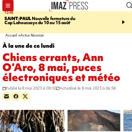
12:48
14:23
SAINT-PAUL
Nouvelle fermeture du
AFRIQUE DU SUD
Aprè
Cap Lahoussaye du 10 au 15 août
massif de migrants, la p
main-d'œuvre dans la na
ciel
Accueil
Actus Réunion
À la une de ce lundi
Chiens errants, Ann
O’Aro, 8 mai, puces
électroniques et météo
Publié le 8 mai 2023 à 00:30
Actualisé le 8 mai 2023 à 06:58