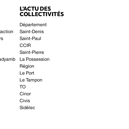
L’ACTU DES
COLLECTIVITÉS
Département
daction
Saint-Denis
rs
Saint-Paul
CCIR
Saint-Pierre
 gadyamb
La Possession
Région
Le Port
Le Tampon
TO
Cinor
Civis
Sidélec