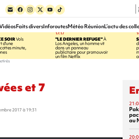
Vidéos
Faits divers
Inforoutes
Météo Réunion
L’actu des coll
17:17
1
CE SOIR
Vols
"LE DERNIER REFUGE"
À
S
rt d'une
Los Angeles, un homme vit
d
cottes minute,
dans un panneau
p
unes
publicitaire pour promouvoir
m
un film Netflix
a
etirés
vées et 7
En
21:0
Pak
vembre 2017 à 19:31
pac
au 
20:0