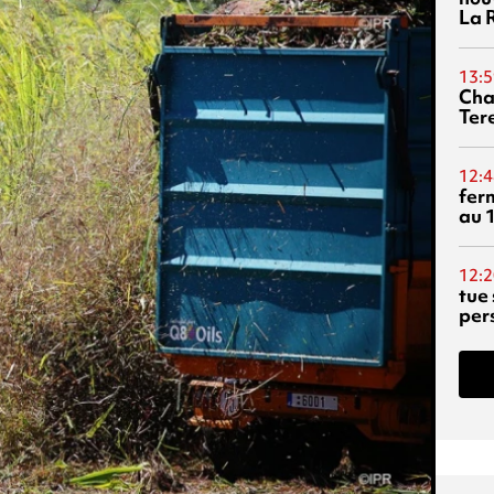
La 
13:5
Cha
Ter
12:4
fer
au 
12:2
tue
per