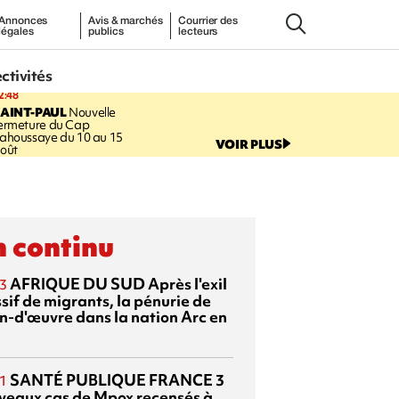
Annonces
Avis & marchés
Courrier des
légales
publics
lecteurs
ectivités
2:48
AINT-PAUL
Nouvelle
ermeture du Cap
ahoussaye du 10 au 15
VOIR PLUS
oût
 continu
AFRIQUE DU SUD
Après l'exil
3
sif de migrants, la pénurie de
n-d'œuvre dans la nation Arc en
SANTÉ PUBLIQUE FRANCE
3
1
veaux cas de Mpox recensés à