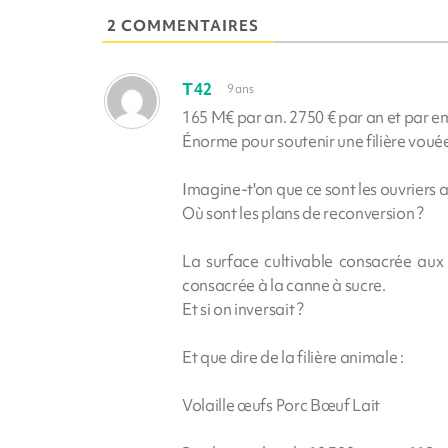
2 COMMENTAIRES
T42
9 ans
165 M€ par an. 2750 € par an et par em
Énorme pour soutenir une filière voué
Imagine-t'on que ce sont les ouvriers 
Où sont les plans de reconversion ?
La surface cultivable consacrée aux 
consacrée à la canne à sucre.
Et si on inversait ?
Et que dire de la filière animale :
Volaille œufs Porc Bœuf Lait