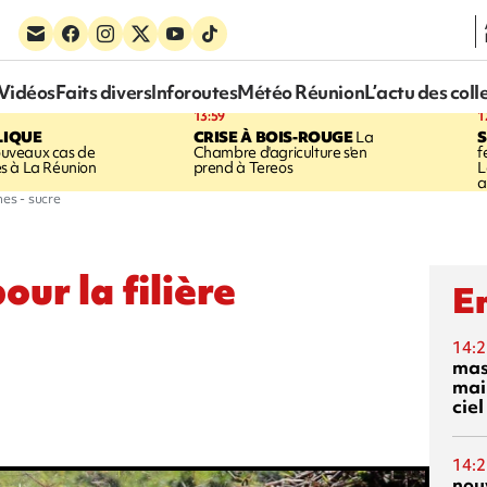
Vidéos
Faits divers
Inforoutes
Météo Réunion
L’actu des coll
13:59
1
LIQUE
CRISE À BOIS-ROUGE
La
S
uveaux cas de
Chambre d'agriculture s'en
f
s à La Réunion
prend à Tereos
L
a
nes - sucre
our la filière
En
14:2
mas
mai
ciel
14:2
nou