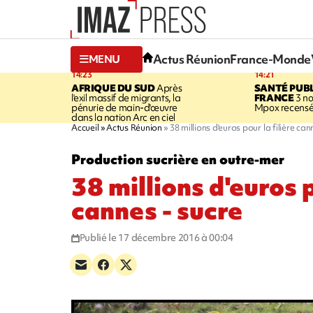
Actus Réunion
France-Monde
MENU
14:23
14:21
AFRIQUE DU SUD
Après
SANTÉ PUB
l'exil massif de migrants, la
FRANCE
3 no
pénurie de main-d'œuvre
Mpox recensé
dans la nation Arc en ciel
Accueil
Actus Réunion
38 millions d'euros pour la filière can
Production sucrière en outre-mer
38 millions d'euros p
cannes - sucre
Publié le 17 décembre 2016 à 00:04