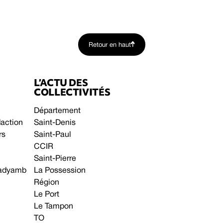
Retour en haut
L’ACTU DES
COLLECTIVITÉS
Département
daction
Saint-Denis
rs
Saint-Paul
CCIR
Saint-Pierre
 gadyamb
La Possession
Région
Le Port
Le Tampon
TO