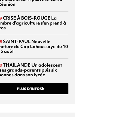
Réunion
CRISE À BOIS-ROUGE
La
9
mbre d'agriculture s'en prend à
eos
SAINT-PAUL
Nouvelle
8
meture du Cap Lahoussaye du 10
15 août
THAÏLANDE
Un adolescent
0
 ses grands-parents puis six
sonnes dans son lycée
PLUS D’INFOS