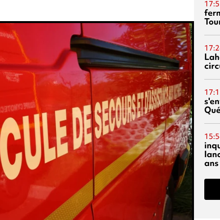
17:5
fer
Tour
17:2
Lah
circ
17:1
s'en
Qué
15:5
inq
lanc
ans