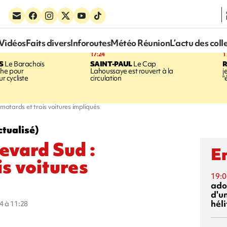
Vidéos
Faits divers
Inforoutes
Météo Réunion
L’actu des coll
17:24
1
S
Le Barachois
SAINT-PAUL
Le Cap
he pour
Lahoussaye est rouvert à la
j
ur cycliste
circulation
"
 motards et trois voitures impliqués
ctualisé)
evard Sud :
En
is voitures
19:0
ado
d'un
hél
4 à 11:28