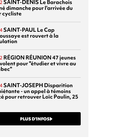
SAINT-DENIS
Le Barachois
2
mé dimanche pour l'arrivée du
 cycliste
SAINT-PAUL
Le Cap
4
oussaye est rouvert à la
ulation
RÉGION RÉUNION
47 jeunes
2
volent pour "étudier et vivre au
bec"
SAINT-JOSEPH
Disparition
4
uiétante - un appel à témoins
é pour retrouver Loïc Paulin, 25
PLUS D’INFOS