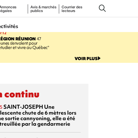
Annonces
Avis & marchés
Courrier des
légales
publics
lecteurs
ectivités
7:12
RÉGION RÉUNION
47
eunes s'envolent pour
étudier et vivre au Québec"
VOIR PLUS
 continu
SAINT-JOSEPH
Une
5
lescente chute de 6 mètres lors
e sortie cannyoning, elle a été
itreuillée par la gendarmerie