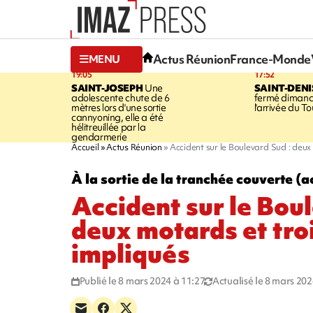
Actus Réunion
France-Monde
MENU
19:05
17:52
SAINT-JOSEPH
Une
SAINT-DENI
adolescente chute de 6
fermé dimanc
mètres lors d'une sortie
l'arrivée du To
cannyoning, elle a été
hélitreuillée par la
gendarmerie
Accueil
Actus Réunion
Accident sur le Boulevard Sud : deux
À la sortie de la tranchée couverte (a
Accident sur le Boul
deux motards et tro
impliqués
Publié le 8 mars 2024 à 11:27
Actualisé le 8 mars 202