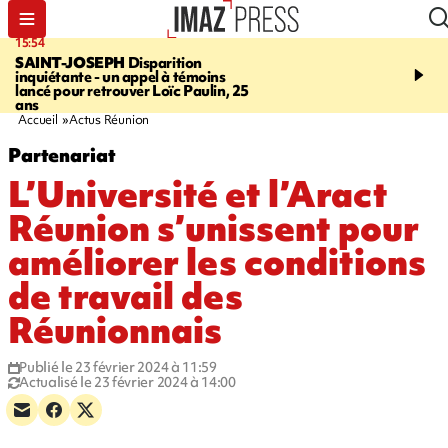
15:54
17:52
SAINT-JOSEPH
Disparition
SAINT-DENIS
Le Barac
inquiétante - un appel à témoins
dimanche pour l'arrivée
lancé pour retrouver Loïc Paulin, 25
cycliste
ans
Accueil
Actus Réunion
Partenariat
L’Université et l’Aract
Réunion s’unissent pour
améliorer les conditions
de travail des
Réunionnais
Publié le 23 février 2024 à 11:59
Actualisé le 23 février 2024 à 14:00