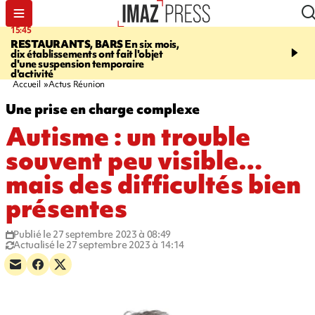
15:45
17:17
RESTAURANTS, BARS
En six mois,
"LE DERNIER REFUG
dix établissements ont fait l'objet
Angeles, un homme vit 
d'une suspension temporaire
panneau publicitaire po
d'activité
promouvoir un film Netf
Accueil
Actus Réunion
Une prise en charge complexe
Autisme : un trouble
souvent peu visible…
mais des difficultés bien
présentes
Publié le 27 septembre 2023 à 08:49
Actualisé le 27 septembre 2023 à 14:14