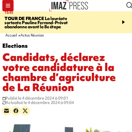
15:45
20:17
TOUR DE FRANCE
La lauréate
À RETENIR CE SOIR
Sé
sortante Pauline Ferrand-Prévot
routière, concours de nou
abandonne avant la 8e étape
du littoral fermée, courr
Darmanin et évacuation
Accueil
Actus Réunion
Elections
Candidats, déclarez
votre candidature à la
chambre d’agriculture
de La Réunion
Publié le 4 décembre 2024 à 09:01
Actualisé le 4 décembre 2024 à 09:04