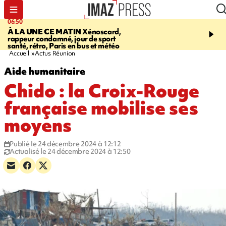
06:50
08:53
À LA UNE CE MATIN
Xénoscard,
SAINT-PAUL
Jour de S
rappeur condamné, jour de sport
2026 - bouger, s’informe
santé, rétro, Paris en bus et météo
soin de sa santé
Accueil
Actus Réunion
Aide humanitaire
Chido : la Croix-Rouge
française mobilise ses
moyens
Publié le 24 décembre 2024 à 12:12
Actualisé le 24 décembre 2024 à 12:50