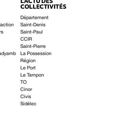
L’ACTU DES
COLLECTIVITÉS
Département
daction
Saint-Denis
rs
Saint-Paul
CCIR
Saint-Pierre
 gadyamb
La Possession
Région
Le Port
Le Tampon
TO
Cinor
Civis
Sidélec