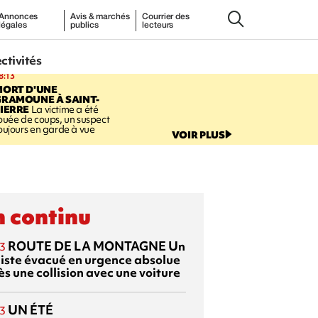
Annonces
Avis & marchés
Courrier des
légales
publics
lecteurs
ectivités
8:13
MORT D'UNE
GRAMOUNE À SAINT-
IERRE
La victime a été
ouée de coups, un suspect
oujours en garde à vue
VOIR PLUS
 continu
ROUTE DE LA MONTAGNE
Un
3
liste évacué en urgence absolue
s une collision avec une voiture
UN ÉTÉ
3