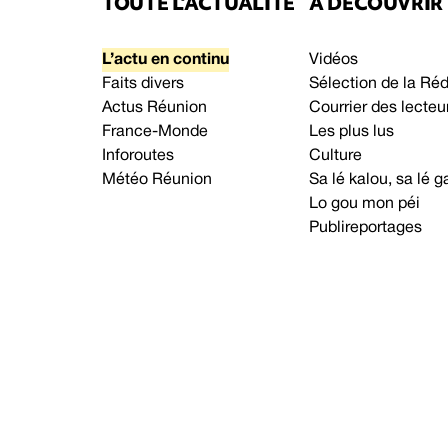
TOUTE L’ACTUALITÉ
À DÉCOUVRIR
L’actu en continu
Vidéos
Faits divers
Sélection de la Ré
Actus Réunion
Courrier des lecteu
France-Monde
Les plus lus
Inforoutes
Culture
Météo Réunion
Sa lé kalou, sa lé
Lo gou mon péi
Publireportages