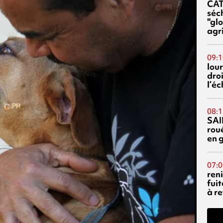
CA
séc
"glo
agri
09:1
lour
droi
l’é
08:1
SAI
rou
en 
07:0
reni
fuit
à re