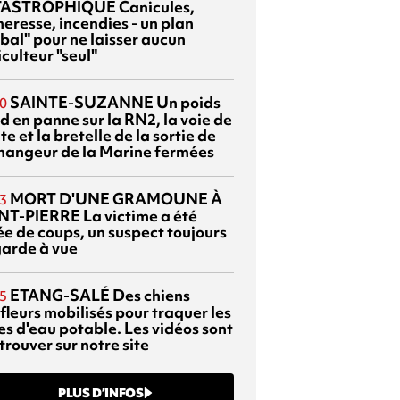
TASTROPHIQUE
Canicules,
heresse, incendies - un plan
bal" pour ne laisser aucun
culteur "seul"
SAINTE-SUZANNE
Un poids
0
d en panne sur la RN2, la voie de
te et la bretelle de la sortie de
changeur de la Marine fermées
MORT D'UNE GRAMOUNE À
3
NT-PIERRE
La victime a été
ée de coups, un suspect toujours
garde à vue
ETANG-SALÉ
Des chiens
5
fleurs mobilisés pour traquer les
es d'eau potable. Les vidéos sont
trouver sur notre site
PLUS D’INFOS