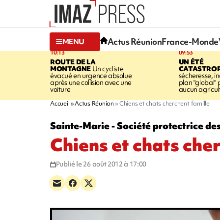
Actus Réunion
France-Monde
MENU
10:13
09:53
ROUTE DE LA
UN ÉTÉ
MONTAGNE
Un cycliste
CATASTRO
évacué en urgence absolue
sécheresse, in
après une collision avec une
plan "global" 
voiture
aucun agricult
Accueil
Actus Réunion
Chiens et chats cherchent famille
Sainte-Marie - Société protectrice d
Chiens et chats che
Publié le 26 août 2012 à 17:00