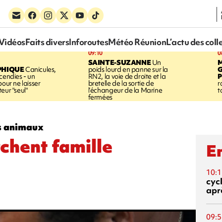
Vidéos
Faits divers
Inforoutes
Météo Réunion
L’actu des coll
09:10
0
SAINTE-SUZANNE
Un
PHIQUE
Canicules,
poids lourd en panne sur la
cendies - un
RN2, la voie de droite et la
P
pour ne laisser
bretelle de la sortie de
r
eur "seul"
l’échangeur de la Marine
t
fermées
es animaux
rchent famille
En
10:1
cyc
aprè
09:5