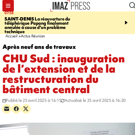
07:58
10:02
SAINT-DENIS
La réouverture du
FOOT
Trois jeunes réun
téléphérique Papang finalement
intègrent des centres d
annulée à cause d'un problème
prestigieux et visent le
technique
professionnel
Accueil
Actus Réunion
Après neuf ans de travaux
CHU Sud : inauguration
de l’extension et de la
restructuration du
bâtiment central
Publié le 25 avril 2025 à 16:15
Actualisé le 25 avril 2025 à 16:20