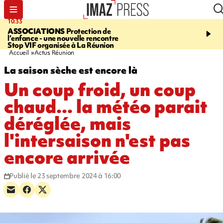
10:33
15:03
ASSOCIATIONS
Protection de
CANADA
Vaste feu de 
l’enfance - une nouvelle rencontre
l'ouest du pays, 20.000 
Stop VIF organisée à La Réunion
l'état d'urgence déclaré
Accueil
Actus Réunion
La saison sèche est encore là
Un coup froid, un coup
chaud... la météo parait
déréglée, mais
l'intersaison n'est pas
encore arrivée
Publié le 23 septembre 2024 à 16:00