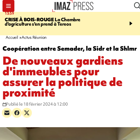
13:59
15:45
CRISE À BOIS-ROUGE
La Chambre
RESTAURANTS, BAR
d'agriculture s'en prend à Tereos
dix établissements ont fa
d'une suspension tempo
d'activité
Accueil
Actus Réunion
Coopération entre Semader, la Sidr et la Shlmr
De nouveaux gardiens
d'immeubles pour
assurer la politique de
proximité
Publié le 18 février 2024 à 12:00