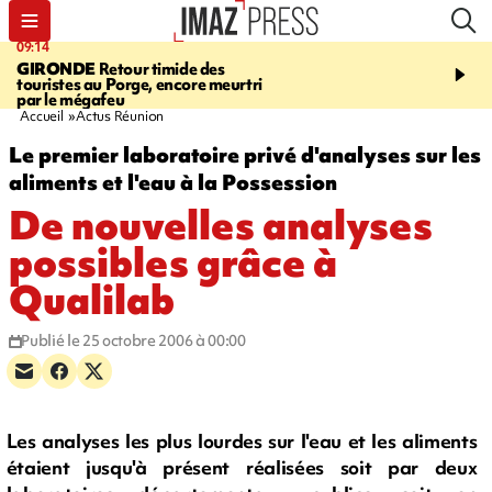
09:14
13:09
GIRONDE
Retour timide des
CONFLIT
Des échanges
touristes au Porge, encore meurtri
font cinq morts en Ukrai
par le mégafeu
Russie
Accueil
Actus Réunion
Le premier laboratoire privé d'analyses sur les
aliments et l'eau à la Possession
De nouvelles analyses
possibles grâce à
Qualilab
Publié le 25 octobre 2006 à 00:00
Les analyses les plus lourdes sur l'eau et les aliments
étaient jusqu'à présent réalisées soit par deux