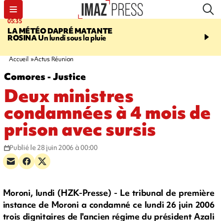
05:35
07:47
LA MÉTÉO DAPRÉ MATANTE
MAYOTTE
Une femme e
ROSINA
Un lundi sous la pluie
ses deux enfants meure
l'incendie de leur maiso
Accueil
Actus Réunion
Comores - Justice
Deux ministres
condamnées à 4 mois de
prison avec sursis
Publié le 28 juin 2006 à 00:00
Moroni, lundi (HZK-Presse) - Le tribunal de première
instance de Moroni a condamné ce lundi 26 juin 2006
trois dignitaires de l'ancien régime du président Azali