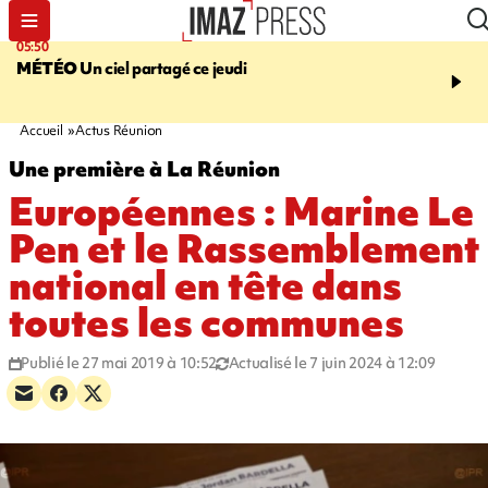
05:50
08:13
MÉTÉO
Un ciel partagé ce jeudi
MORT D'UNE GRAMO
SAINT-PIERRE
La victi
rouée de coups, un susp
en garde à vue
Accueil
Actus Réunion
Une première à La Réunion
Européennes : Marine Le
Pen et le Rassemblement
national en tête dans
toutes les communes
Publié le 27 mai 2019 à 10:52
Actualisé le 7 juin 2024 à 12:09