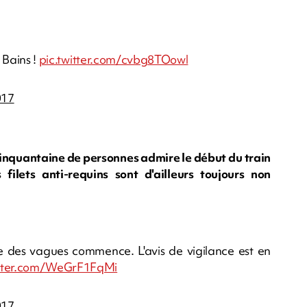
s Bains !
pic.twitter.com/cvbg8TOowl
017
cinquantaine de personnes admire le début du train
filets anti-requins sont d'ailleurs toujours non
le des vagues commence. L'avis de vigilance est en
itter.com/WeGrF1FqMi
017