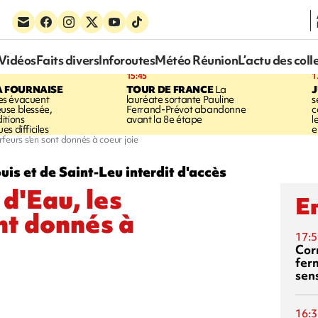
Vidéos
Faits divers
Inforoutes
Météo Réunion
L’actu des coll
15:45
1
A FOURNAISE
TOUR DE FRANCE
La
J
s évacuent
lauréate sortante Pauline
s
use blessée,
Ferrand-Prévot abandonne
c
itions
avant la 8e étape
l
s difficiles
e
urfeurs s'en sont donnés à coeur joie
is et de Saint-Leu interdit d'accès
 d'Eau, les
En
nt donnés à
17:5
Corn
fer
sen
16:3