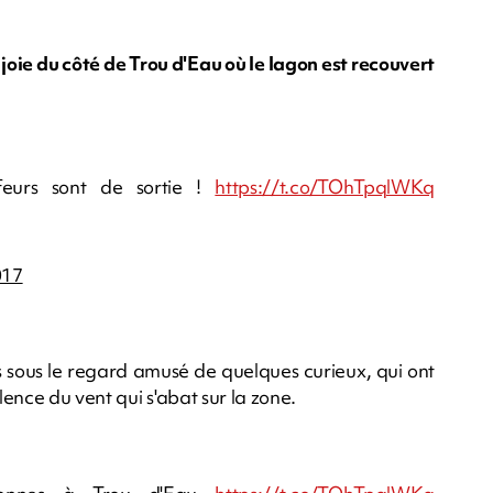
joie du côté de Trou d'Eau où le lagon est recouvert
feurs sont de sortie !
https://t.co/TOhTpqlWKq
017
s sous le regard amusé de quelques curieux, qui ont
lence du vent qui s'abat sur la zone.