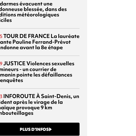
darmes évacuent une
donneuse blessée, dans des
ditions météorologiques
iciles
TOUR DE FRANCE
La lauréate
5
tante Pauline Ferrand-Prévot
ndonne avant la 8e étape
JUSTICE
Violences sexuelles
9
mineurs - un courrier de
manin pointe les défaillances
 enquêtes
INFOROUTE
À Saint-Denis, un
3
dent après le virage de la
aïque provoque 9 km
mbouteillages
PLUS D’INFOS