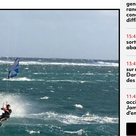
gen
ran
con
diff
15:4
sor
aba
13:4
sur 
Dar
des
11:4
acci
Jam
d'e