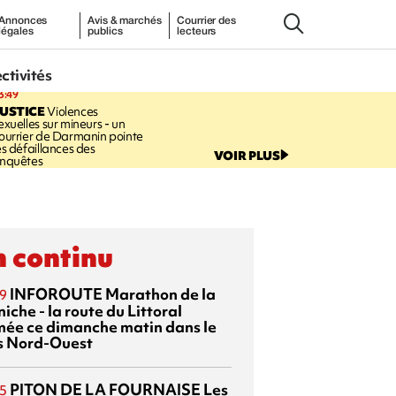
Annonces
Avis & marchés
Courrier des
légales
publics
lecteurs
ectivités
3:49
USTICE
Violences
exuelles sur mineurs - un
ourrier de Darmanin pointe
es défaillances des
VOIR PLUS
nquêtes
 continu
INFOROUTE
Marathon de la
9
iche - la route du Littoral
mée ce dimanche matin dans le
s Nord-Ouest
PITON DE LA FOURNAISE
Les
5