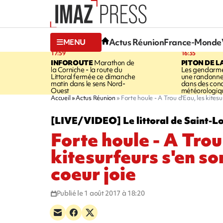
Actus Réunion
France-Monde
MENU
17:59
16:35
INFOROUTE
Marathon de
PITON DE L
la Corniche - la route du
Les gendarme
Littoral fermée ce dimanche
une randonne
matin dans le sens Nord-
dans des cond
Ouest
météorologique
Accueil
Actus Réunion
Forte houle - A Trou d'Eau, les kites
[LIVE/VIDEO] Le littoral de Saint-Lou
Forte houle - A Trou
kitesurfeurs s'en so
coeur joie
Publié le 1 août 2017 à 18:20