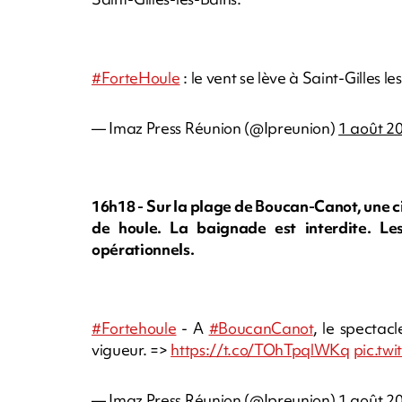
#ForteHoule
: le vent se lève à Saint-Gilles le
— Imaz Press Réunion (@Ipreunion)
1 août 2
16h18 - Sur la plage de Boucan-Canot, une 
de houle. La baignade est interdite. Les 
opérationnels.
#Fortehoule
- A
#BoucanCanot
, le spectac
vigueur. =>
https://t.co/TOhTpqlWKq
pic.tw
— Imaz Press Réunion (@Ipreunion)
1 août 2