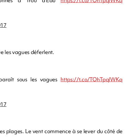
bonnes à Trou d'Eau
https://t.co/TOhTpqlWKq
017
ue les vagues déferlent.
sparaît sous les vagues
https://t.co/TOhTpqlWKq
017
es plages.
Le vent commence à se lever du côté de