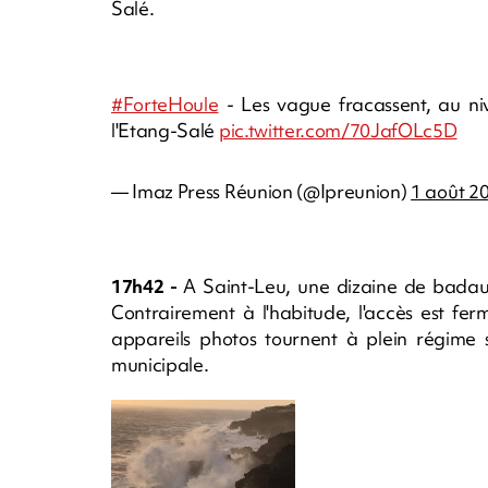
Salé.
#ForteHoule
- Les vague fracassent, au ni
l'Etang-Salé
pic.twitter.com/70JafOLc5D
— Imaz Press Réunion (@Ipreunion)
1 août 2
17h42 -
A Saint-Leu, une dizaine de badaud
Contrairement à l'habitude, l'accès est fer
appareils photos tournent à plein régime s
municipale.