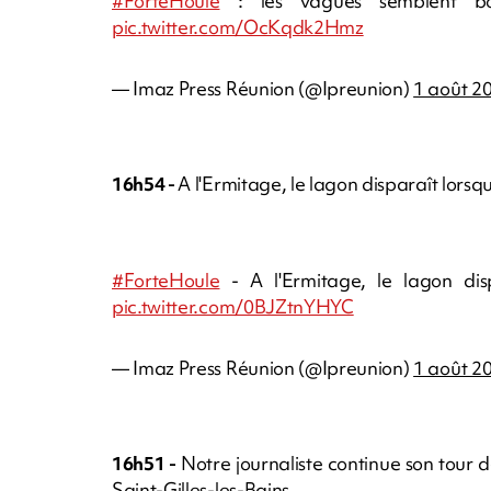
#ForteHoule
: les vagues semblent 
pic.twitter.com/OcKqdk2Hmz
— Imaz Press Réunion (@Ipreunion)
1 août 2
16h54 -
A l'Ermitage, le lagon disparaît lorsq
#ForteHoule
- A l'Ermitage, le lagon di
pic.twitter.com/0BJZtnYHYC
— Imaz Press Réunion (@Ipreunion)
1 août 2
16h51 -
Notre journaliste continue son tour d
Saint-Gilles-les-Bains.