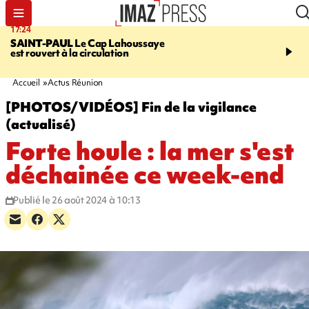
17:24
19:49
SAINT-PAUL
Le Cap Lahoussaye
PORTÉ DISPARU
Après
est rouvert à la circulation
Quentin Dumontier, sa f
une cagnotte pour rapat
corps en Hexagone
Accueil
Actus Réunion
[PHOTOS/VIDÉOS] Fin de la vigilance
(actualisé)
Forte houle : la mer s'est
déchainée ce week-end
Publié le 26 août 2024 à 10:13