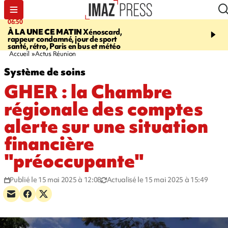
06:50
08:53
À LA UNE CE MATIN
Xénoscard,
SAINT-PAUL
Jour de S
rappeur condamné, jour de sport
2026 - bouger, s’informe
santé, rétro, Paris en bus et météo
soin de sa santé
Accueil
Actus Réunion
Système de soins
GHER : la Chambre
régionale des comptes
alerte sur une situation
financière
"préoccupante"
Publié le 15 mai 2025 à 12:08
Actualisé le 15 mai 2025 à 15:49