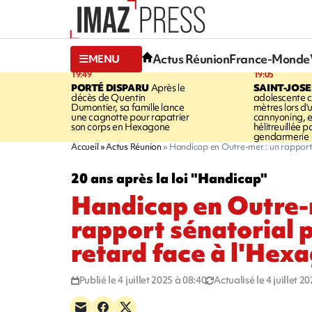
Actus Réunion
France-Monde
MENU
19:49
19:05
PORTÉ DISPARU
Après le
SAINT-JOS
décès de Quentin
adolescente c
Dumontier, sa famille lance
mètres lors d'
une cagnotte pour rapatrier
cannyoning, el
son corps en Hexagone
hélitreuillée p
gendarmerie
Accueil
Actus Réunion
Handicap en Outre-mer : un rapport 
20 ans après la loi "Handicap"
Handicap en Outre-
rapport sénatorial p
retard face à l'Hex
Publié le 4 juillet 2025 à 08:40
Actualisé le 4 juillet 2