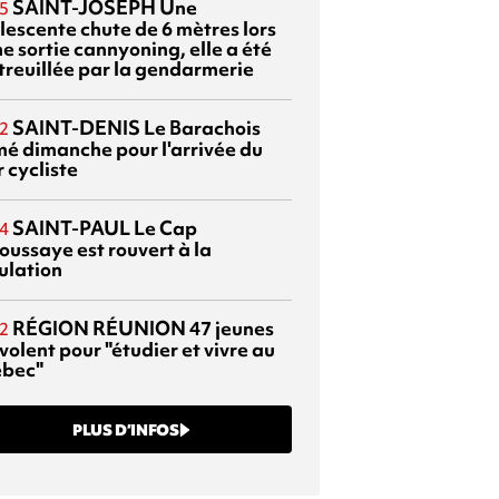
SAINT-JOSEPH
Une
5
lescente chute de 6 mètres lors
e sortie cannyoning, elle a été
itreuillée par la gendarmerie
SAINT-DENIS
Le Barachois
2
mé dimanche pour l'arrivée du
 cycliste
SAINT-PAUL
Le Cap
4
oussaye est rouvert à la
ulation
RÉGION RÉUNION
47 jeunes
2
volent pour "étudier et vivre au
bec"
PLUS D’INFOS