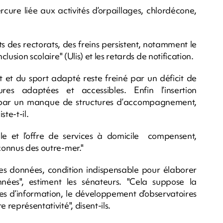
rcure liée aux activités d’orpaillages, chlordécone,
ts des rectorats, des freins persistent, notamment le
clusion scolaire" (Ulis) et les retards de notification.
t du sport adapté reste freiné par un déficit de
es adaptées et accessibles. Enfin l’insertion
ée par un manque de structures d’accompagnement,
te-t-il.
le et l’offre de services à domicile compensent,
econnus des outre-mer."
 les données, condition indispensable pour élaborer
nées", estiment les sénateurs. "Cela suppose la
es d’information, le développement d’observatoires
 représentativité", disent-ils.