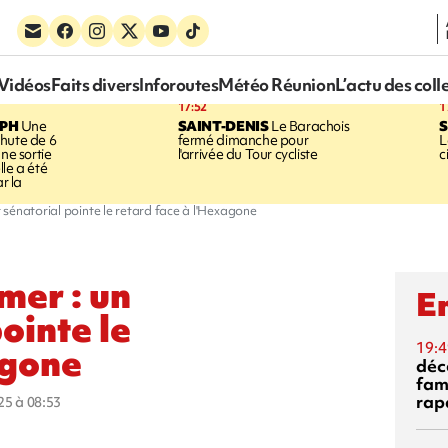
Vidéos
Faits divers
Inforoutes
Météo Réunion
L’actu des coll
17:52
1
EPH
Une
SAINT-DENIS
Le Barachois
S
hute de 6
fermé dimanche pour
L
une sortie
l'arrivée du Tour cycliste
c
le a été
ar la
sénatorial pointe le retard face à l'Hexagone
mer : un
En
ointe le
19:4
agone
déc
fam
rap
025 à 08:53