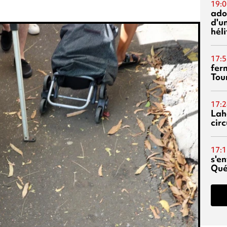
19:0
ado
d'un
hél
17:5
fer
Tour
17:2
Lah
circ
17:1
s'en
Qué