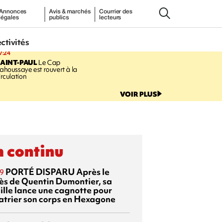
Annonces
Avis & marchés
Courrier des
légales
publics
lecteurs
ectivités
7:24
AINT-PAUL
Le Cap
ahoussaye est rouvert à la
irculation
VOIR PLUS
 continu
PORTÉ DISPARU
Après le
9
ès de Quentin Dumontier, sa
ille lance une cagnotte pour
atrier son corps en Hexagone