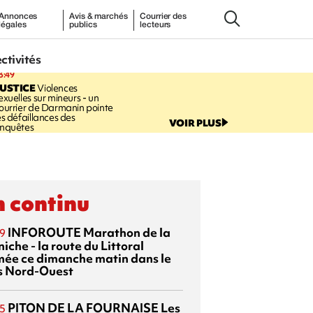
Annonces
Avis & marchés
Courrier des
légales
publics
lecteurs
ectivités
3:49
USTICE
Violences
exuelles sur mineurs - un
ourrier de Darmanin pointe
es défaillances des
VOIR PLUS
nquêtes
 continu
INFOROUTE
Marathon de la
9
iche - la route du Littoral
mée ce dimanche matin dans le
s Nord-Ouest
PITON DE LA FOURNAISE
Les
5