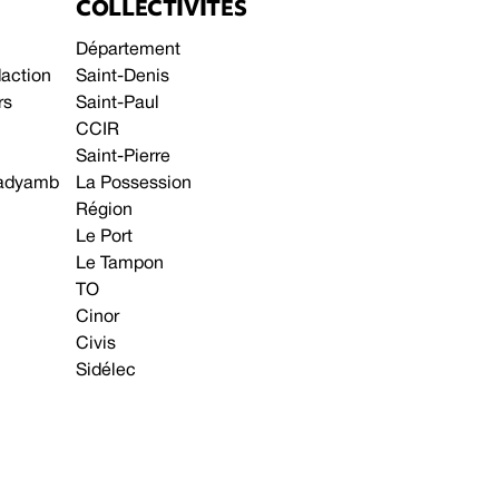
COLLECTIVITÉS
Département
daction
Saint-Denis
rs
Saint-Paul
CCIR
Saint-Pierre
 gadyamb
La Possession
Région
Le Port
Le Tampon
TO
Cinor
Civis
Sidélec