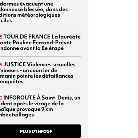
darmes évacuent une
donneuse blessée, dans des
ditions météorologiques
iciles
TOUR DE FRANCE
La lauréate
5
tante Pauline Ferrand-Prévot
ndonne avant la 8e étape
JUSTICE
Violences sexuelles
9
mineurs - un courrier de
manin pointe les défaillances
 enquêtes
INFOROUTE
À Saint-Denis, un
3
dent après le virage de la
aïque provoque 9 km
mbouteillages
PLUS D’INFOS