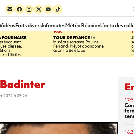
Vidéos
Faits divers
Inforoutes
Météo Réunion
L’actu des coll
15:45
1
A FOURNAISE
TOUR DE FRANCE
La
J
s évacuent
lauréate sortante Pauline
s
use blessée,
Ferrand-Prévot abandonne
c
itions
avant la 8e étape
l
s difficiles
e
Badinter
En
ier 2024 à 05:26
17:5
Corn
fer
sen
16:3