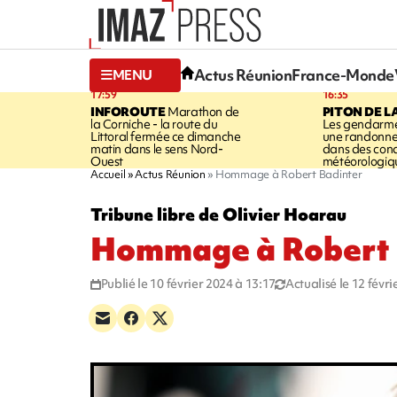
Actus Réunion
France-Monde
MENU
17:59
16:35
INFOROUTE
Marathon de
PITON DE L
la Corniche - la route du
Les gendarme
Littoral fermée ce dimanche
une randonne
matin dans le sens Nord-
dans des cond
Ouest
météorologique
Accueil
Actus Réunion
Hommage à Robert Badinter
Tribune libre de Olivier Hoarau
Hommage à Robert 
Publié le 10 février 2024 à 13:17
Actualisé le 12 févr