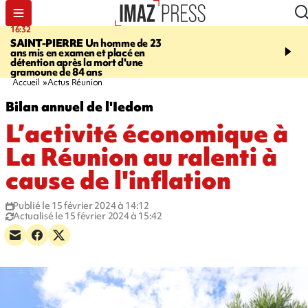
16:32
21:08
SAINT-PIERRE
Un homme de 23
MONDE
Arabie saoudit
ans mis en examen et placé en
et Turquie scellent un p
détention après la mort d'une
défense en pleine guerr
gramoune de 84 ans
Orient
Accueil
Actus Réunion
Bilan annuel de l'Iedom
L’activité économique à
La Réunion au ralenti à
cause de l'inflation
Publié le 15 février 2024 à 14:12
Actualisé le 15 février 2024 à 15:42