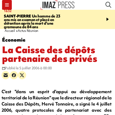
16:32
21:08
SAINT-PIERRE
Un homme de 23
MONDE
Arabie saoudit
ans mis en examen et placé en
et Turquie scellent un p
détention après la mort d'une
défense en pleine guerr
gramoune de 84 ans
Orient
Accueil
Actus Réunion
Économie
La Caisse des dépôts
partenaire des privés
Publié le 5 juillet 2006 à 00:00
C'est "dans un esprit d'appui au développement
territorial de la Réunion" que le directeur régional de la
Caisse des Dépôts, Hervé Tonnaire, a signé le 4 juillet
2006, quatre protocoles de partenariat avec des