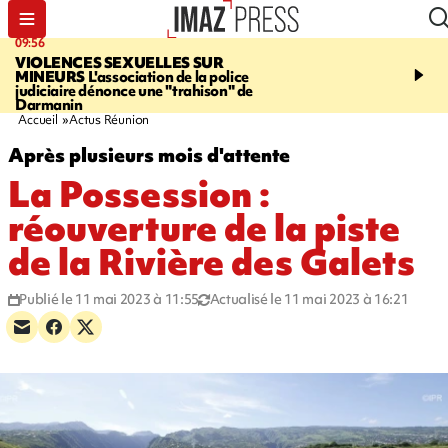
09:56
12:19
VIOLENCES SEXUELLES SUR
SAINT-DENIS
Un hom
MINEURS
L'association de la police
grièvement blessé à cou
judiciaire dénonce une "trahison" de
bouteille dans une baga
Darmanin
Accueil
Actus Réunion
Après plusieurs mois d'attente
La Possession :
réouverture de la piste
de la Rivière des Galets
Publié le 11 mai 2023 à 11:55
Actualisé le 11 mai 2023 à 16:21