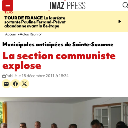
15:45
20:17
TOUR DE FRANCE
La lauréate
À RETENIR CE SOIR
Sé
sortante Pauline Ferrand-Prévot
routière, concours de nou
abandonne avant la 8e étape
du littoral fermée, courr
Darmanin et évacuation
Accueil
Actus Réunion
Municipales anticipées de Sainte-Suzanne
La section communiste
explose
Publié le 18 décembre 2011 à 18:24