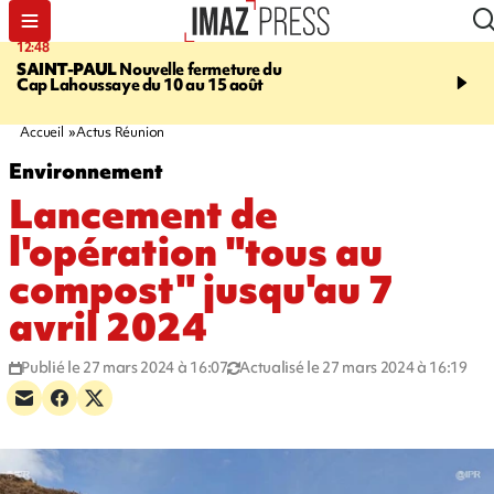
12:48
14:23
SAINT-PAUL
Nouvelle fermeture du
AFRIQUE DU SUD
Aprè
Cap Lahoussaye du 10 au 15 août
massif de migrants, la p
main-d'œuvre dans la na
ciel
Accueil
Actus Réunion
Environnement
Lancement de
l'opération "tous au
compost" jusqu'au 7
avril 2024
Publié le 27 mars 2024 à 16:07
Actualisé le 27 mars 2024 à 16:19