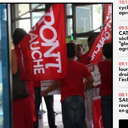
10:1
cyc
aprè
09:5
CA
séc
"glo
agri
09:1
lour
droi
l’é
08:1
SAI
rou
en 