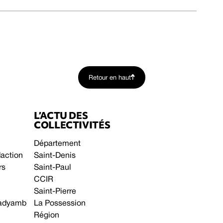
Retour en haut
L’ACTU DES
COLLECTIVITÉS
Département
daction
Saint-Denis
rs
Saint-Paul
CCIR
Saint-Pierre
 gadyamb
La Possession
Région