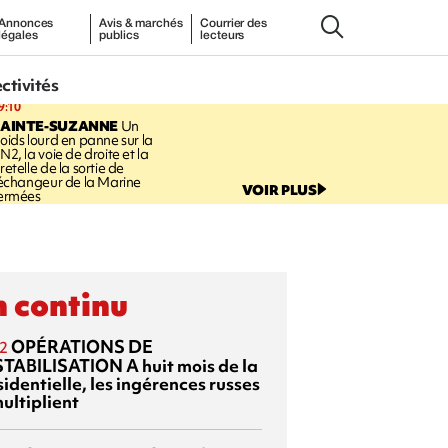
Annonces
Avis & marchés
Courrier des
légales
publics
lecteurs
ectivités
9:10
SAINTE-SUZANNE
Un
oids lourd en panne sur la
N2, la voie de droite et la
retelle de la sortie de
’échangeur de la Marine
VOIR PLUS
ermées
 continu
OPÉRATIONS DE
2
TABILISATION
A huit mois de la
identielle, les ingérences russes
ultiplient