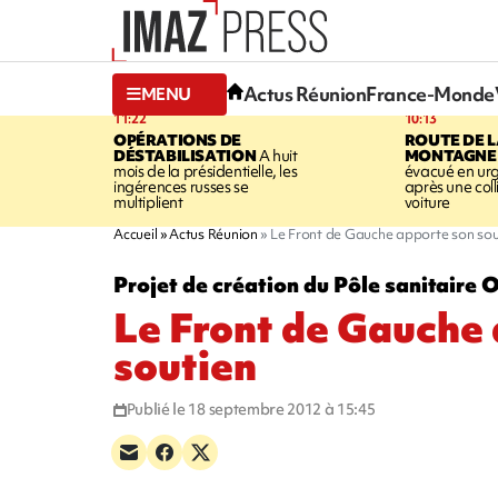
Actus Réunion
France-Monde
MENU
11:22
10:13
OPÉRATIONS DE
ROUTE DE 
DÉSTABILISATION
A huit
MONTAGNE
mois de la présidentielle, les
évacué en ur
ingérences russes se
après une coll
multiplient
voiture
Accueil
Actus Réunion
Le Front de Gauche apporte son sou
Projet de création du Pôle sanitaire 
Le Front de Gauche
soutien
Publié le 18 septembre 2012 à 15:45