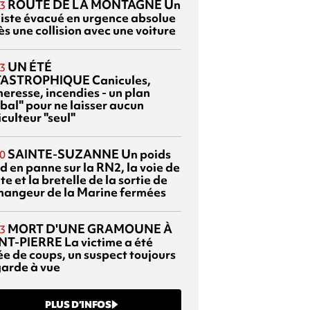
ROUTE DE LA MONTAGNE
Un
3
liste évacué en urgence absolue
s une collision avec une voiture
UN ÉTÉ
3
TASTROPHIQUE
Canicules,
heresse, incendies - un plan
bal" pour ne laisser aucun
culteur "seul"
SAINTE-SUZANNE
Un poids
0
d en panne sur la RN2, la voie de
te et la bretelle de la sortie de
changeur de la Marine fermées
MORT D'UNE GRAMOUNE À
3
NT-PIERRE
La victime a été
ée de coups, un suspect toujours
garde à vue
PLUS D’INFOS