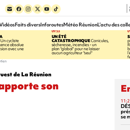
Vidéos
Faits divers
Inforoutes
Météo Réunion
L’actu des coll
09:53
0
LA
UN ÉTÉ
Un cycliste
CATASTROPHIQUE
Canicules,
p
gence absolue
sécheresse, incendies - un
R
ision avec une
plan "global" pour ne laisser
b
aucun agriculteur "seul"
l
f
tien
Ouest de La Réunion
 apporte son
En
11:2
DÉS
prés
se m