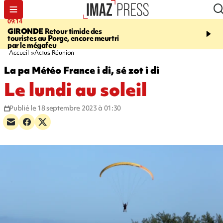
09:14
13:09
GIRONDE
Retour timide des
CONFLIT
Des échanges
touristes au Porge, encore meurtri
font cinq morts en Ukrai
par le mégafeu
Russie
Accueil
Actus Réunion
La pa Météo France i di, sé zot i di
Le lundi au soleil
Publié le 18 septembre 2023 à 01:30