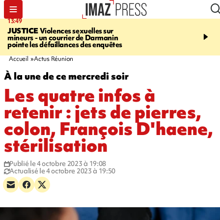
13:49
17:59
JUSTICE
Violences sexuelles sur
INFOROUTE
Marathon 
mineurs - un courrier de Darmanin
Corniche - la route du L
pointe les défaillances des enquêtes
ce dimanche matin dans 
Nord-Ouest
Accueil
Actus Réunion
À la une de ce mercredi soir
Les quatre infos à
retenir : jets de pierres,
colon, François D'haene,
stérilisation
Publié le 4 octobre 2023 à 19:08
Actualisé le 4 octobre 2023 à 19:50