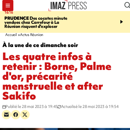
16:16
20:06
PRUDENCE
Des cocotes minute
À RETENIR CE SOIR
Vo
vendues chez Carrefour à La
l'Asie, mort d'une gram
Réunion risquent d'exploser
cocottes minute, Guan D
footballeurs
Accueil
Actus Réunion
À la une de ce dimanche soir
Les quatre infos à
retenir : Borne, Palme
d'or, précarité
menstruelle et after
Sakifo
Publié le 28 mai 2023 à 19:45
Actualisé le 28 mai 2023 à 19:54