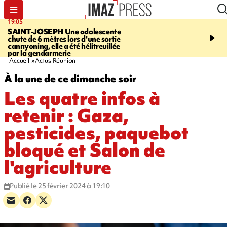
19:05
20:44
SAINT-JOSEPH
Une adolescente
À RETENIR CE SOIR
G
chute de 6 mètres lors d'une sortie
rouée de coups, cycliste,
cannyoning, elle a été hélitreuillée
personne disparue et c
par la gendarmerie
para-natation
Accueil
Actus Réunion
À la une de ce dimanche soir
Les quatre infos à
retenir : Gaza,
pesticides, paquebot
bloqué et Salon de
l'agriculture
Publié le 25 février 2024 à 19:10