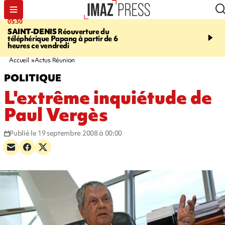
05:30
07:00
SAINT-DENIS
Réouverture du
LA MÉTÉO DAPRÉ M
téléphérique Papang à partir de 6
ROSINA
Un vendredi so
heures ce vendredi
Accueil
Actus Réunion
POLITIQUE
L'extrême inquiétude de
Paul Vergès
Publié le 19 septembre 2008 à 00:00