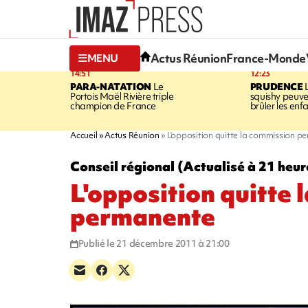
Actus Réunion
France-Monde
MENU
14:51
12:23
PARA-NATATION
Le
PRUDENCE
L
Portois Maël Rivière triple
squishy peuve
champion de France
brûler les enf
Accueil
Actus Réunion
L'opposition quitte la commission 
Conseil régional (Actualisé à 21 heur
L'opposition quitte
permanente
Publié le 21 décembre 2011 à 21:00