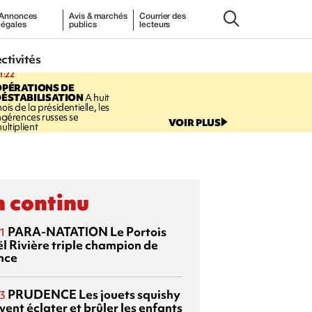
Annonces
Avis & marchés
Courrier des
légales
publics
lecteurs
ectivités
1:22
OPÉRATIONS DE
ÉSTABILISATION
A huit
ois de la présidentielle, les
ngérences russes se
VOIR PLUS
ultiplient
 continu
PARA-NATATION
Le Portois
1
l Rivière triple champion de
nce
PRUDENCE
Les jouets squishy
3
ent éclater et brûler les enfants