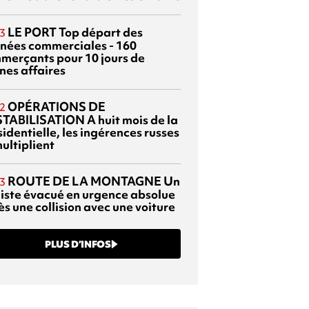
LE PORT
Top départ des
3
rnées commerciales - 160
merçants pour 10 jours de
nes affaires
OPÉRATIONS DE
2
TABILISATION
A huit mois de la
identielle, les ingérences russes
ultiplient
ROUTE DE LA MONTAGNE
Un
3
liste évacué en urgence absolue
s une collision avec une voiture
PLUS D’INFOS