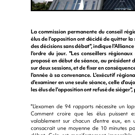
La commission permanente du conseil régio
élus de l'opposition ont décidé de quitter l
des décisions sans débat", indique l'Allianc
l'ordre du jour. "Les conseillers régionau
proposé en début de séance, au président d
sur deux sessions, et de fixer en conséquen
l'année à sa convenance. L'exécutif région
d'examiner en une seule séance, celle d'auj
les élus de l'opposition ont refusé de siéger"
"L'examen de 94 rapports nécessite un lap
Comment croire que les élus puissent e
valablement sur chacun d'entre eux, en une
consacrait une moyenne de 10 minutes par