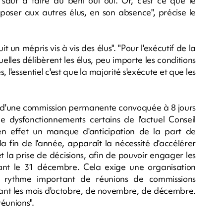
 sauf à faire du béni oui oui. Or, c'est ce que le
poser aux autres élus, en son absence", précise le
it un mépris vis à vis des élus". "Pour l'exécutif de la
elles délibèrent les élus, peu importe les conditions
'essentiel c'est que la majorité s'exécute et que les
our d'une commission permanente convoquée à 8 jours
de dysfonctionnements certains de l'actuel Conseil
le en effet un manque d'anticipation de la part de
 la fin de l'année, apparaît la nécessité d'accélérer
t la prise de décisions, afin de pouvoir engager les
ant le 31 décembre. Cela exige une organisation
un rythme important de réunions de commissions
ant les mois d'octobre, de novembre, de décembre.
réunions".