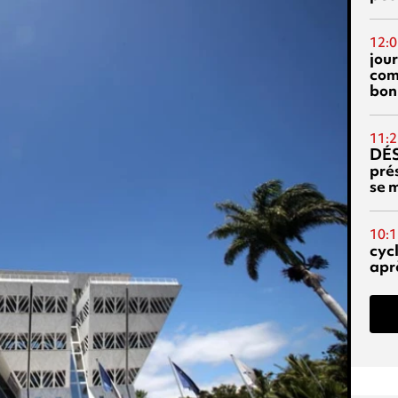
12:0
jou
com
bon
11:2
DÉS
prés
se m
10:1
cyc
aprè