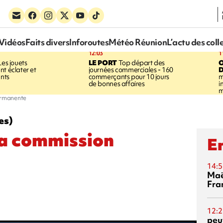
Vidéos
Faits divers
Inforoutes
Météo Réunion
L’actu des coll
12:03
1
es jouets
LE PORT
Top départ des
nt éclater et
journées commerciales - 160
D
ants
commerçants pour 10 jours
m
de bonnes affaires
i
m
permanente
es)
 la commission
En
14:5
Maë
Fra
12:2
peuv