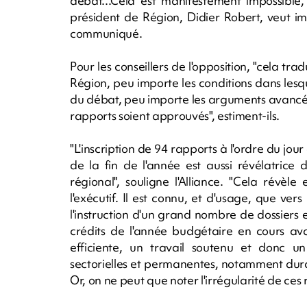
débat...Cela est manifestement impossible,
président de Région, Didier Robert, veut im
communiqué.
Pour les conseillers de l'opposition, "cela tradu
Région, peu importe les conditions dans lesqu
du débat, peu importe les arguments avancés, l
rapports soient approuvés", estiment-ils.
"L'inscription de 94 rapports à l'ordre du j
de la fin de l'année est aussi révélatrice 
régional", souligne l'Alliance. "Cela révè
l'exécutif. Il est connu, et d'usage, que vers
l'instruction d'un grand nombre de dossiers e
crédits de l'année budgétaire en cours av
efficiente, un travail soutenu et donc 
sectorielles et permanentes, notamment dur
Or, on ne peut que noter l'irrégularité de ces 