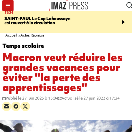
17:24
19:49
SAINT-PAUL
Le Cap Lahoussaye
PORTÉ DISPARU
Après
est rouvert à la circulation
Quentin Dumontier, sa f
une cagnotte pour rapat
corps en Hexagone
Accueil
Actus Réunion
Temps scolaire
Macron veut réduire les
grandes vacances pour
éviter "la perte des
apprentissages"
Publié le 27 juin 2023 à 15:04
Actualisé le 27 juin 2023 à 17:34