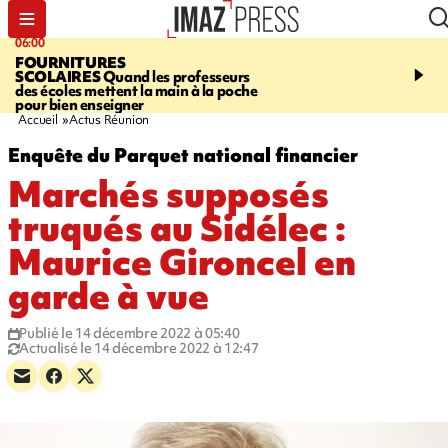
06:00
08:37
FOURNITURES
REQUIN BOULEDOG
SCOLAIRES
Quand les professeurs
APERÇU
La flamme rou
des écoles mettent la main à la poche
maintenue pendant 48 h
pour bien enseigner
l'Étang-Salé
Accueil
Actus Réunion
Enquête du Parquet national financier
Marchés supposés
truqués au Sidélec :
Maurice Gironcel en
garde à vue
Publié le 14 décembre 2022 à 05:40
Actualisé le 14 décembre 2022 à 12:47