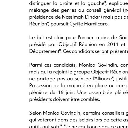
distinguer la droite et la gauche", explique
mélange des genres au conseil général (nd
présidence de Nassimah Dindar) mais pas de 
Réunion", poursuit Cyrille Hamilcaro.
Le but est clair pour l'ancien maire de Sain
présidé par Objectif Réunion en 2014 et 
Département". Ces candidats seront présentés 
Parmi ces candidats, Monica Govindin, conse
mais qui a rejoint le groupe Objectif Réunion 
ne partage pas au sein de l'Alliance", just
Possession de la majorité en place au cons
plénière du 16 juin. Une assemblée pléniè
présidents doivent être comblés.
Selon Monica Govindin, certains conseiller
qui voteront dans des isoloirs lors de cette a
qui ils ont voté". "Je ne cautionne pas ce genr