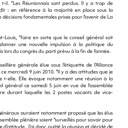
 t-il. "Les Réunionnais sont perdus. Il y a trop de
lr : en référence à la majorité en place sous la
décisions fondamentales prises pour l'avenir de La
t-Louis, "faire en sorte que le conseil général soit
donner une nouvelle impulsion à la politique du
lors du congrès du parti prévu à la fin de l'année.
illère générale élue sous l'étiquette de l'Alliance
ce mercredi 9 juin 2010. "Il y a des attitudes que je
ifie t-elle. Elle évoque notamment une réunion à la
eil général ce samedi 5 juin en vue de l'assemblée
re durant laquelle les 2 postes vacants de vice-
s généraux auraient notamment proposé que les élus
ssemblée plénière soient "surveillés pour savoir pour
e d'attitude. J'ai donc quitté la réunion et décidé de