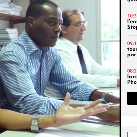
10:3
l’e
Sto
09:1
tou
par
08:2
la 
Phot