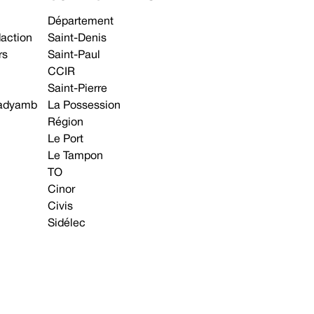
Département
daction
Saint-Denis
rs
Saint-Paul
CCIR
Saint-Pierre
 gadyamb
La Possession
Région
Le Port
Le Tampon
TO
Cinor
Civis
Sidélec
Annonces légales
Avis & Marchés publics