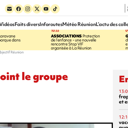
Vidéos
Faits divers
Inforoutes
Météo Réunion
L’actu des coll
10:33
0
karavane
ASSOCIATIONS
Protection
barque dans
de l’enfance - une nouvelle
d
rencontre Stop VIF
e
organisée à La Réunion
m
bjectif Réunion
oint le groupe
En
13:0
fra
et e
12:1
vac
qua