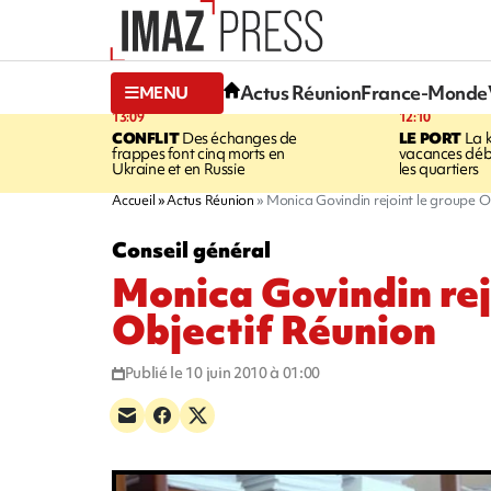
Actus Réunion
France-Monde
MENU
13:09
12:10
CONFLIT
Des échanges de
LE PORT
La 
frappes font cinq morts en
vacances dé
Ukraine et en Russie
les quartiers
Accueil
Actus Réunion
Monica Govindin rejoint le groupe O
Conseil général
Monica Govindin rej
Objectif Réunion
Publié le 10 juin 2010 à 01:00