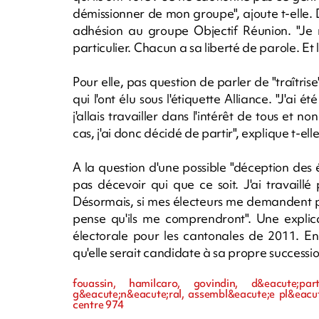
démissionner de mon groupe", ajoute t-elle.
adhésion au groupe Objectif Réunion. "Je
particulier. Chacun a sa liberté de parole. Et
Pour elle, pas question de parler de "traîtrise
qui l'ont élu sous l'étiquette Alliance. "J'ai 
j'allais travailler dans l'intérêt de tous et no
cas, j'ai donc décidé de partir", explique t-elle
A la question d'une possible "déception des 
pas décevoir qui que ce soit. J'ai travaill
Désormais, si mes électeurs me demandent pourq
pense qu'ils me comprendront". Une explica
électorale pour les cantonales de 2011. En
qu'elle serait candidate à sa propre successi
fouassin, hamilcaro, govindin, d&eacute;par
g&eacute;n&eacute;ral, assembl&eacute;e pl&eacut
centre 974