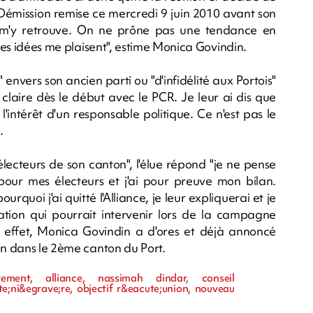
 Démission remise ce mercredi 9 juin 2010 avant son
 m'y retrouve. On ne prône pas une tendance en
 les idées me plaisent", estime Monica Govindin.
" envers son ancien parti ou "d'infidélité aux Portois"
été claire dès le début avec le PCR. Je leur ai dis que
n l'intérêt d'un responsable politique. Ce n'est pas le
.
électeurs de son canton", l'élue répond "je ne pense
é pour mes électeurs et j'ai pour preuve mon bilan.
uoi j'ai quitté l'Alliance, je leur expliquerai et je
tion qui pourrait intervenir lors de la campagne
 effet, Monica Govindin a d'ores et déjà annoncé
on dans le 2ème canton du Port.
tement, alliance, nassimah dindar, conseil
e;ni&egrave;re, objectif r&eacute;union, nouveau