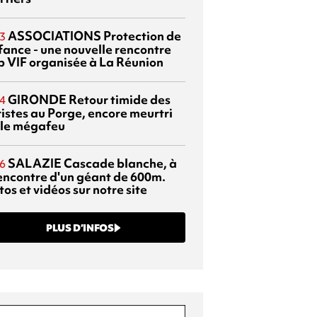
ASSOCIATIONS
Protection de
3
nfance - une nouvelle rencontre
p VIF organisée à La Réunion
GIRONDE
Retour timide des
4
ristes au Porge, encore meurtri
 le mégafeu
SALAZIE
Cascade blanche, à
6
rencontre d'un géant de 600m.
os et vidéos sur notre site
PLUS D’INFOS