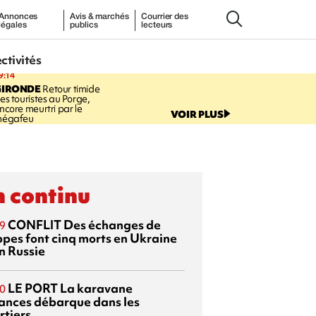
Annonces
Avis & marchés
Courrier des
légales
publics
lecteurs
ectivités
9:14
GIRONDE
Retour timide
es touristes au Porge,
ncore meurtri par le
VOIR PLUS
égafeu
 continu
CONFLIT
Des échanges de
9
ppes font cinq morts en Ukraine
n Russie
LE PORT
La karavane
0
ances débarque dans les
rtiers