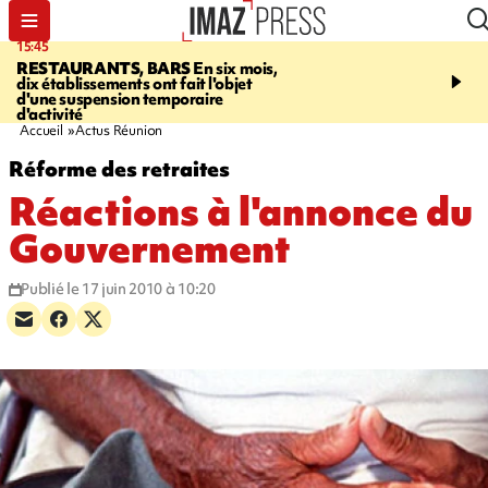
15:45
17:17
RESTAURANTS, BARS
En six mois,
"LE DERNIER REFUG
dix établissements ont fait l'objet
Angeles, un homme vit 
d'une suspension temporaire
panneau publicitaire po
d'activité
promouvoir un film Netf
Accueil
Actus Réunion
Réforme des retraites
Réactions à l'annonce du
Gouvernement
Publié le 17 juin 2010 à 10:20