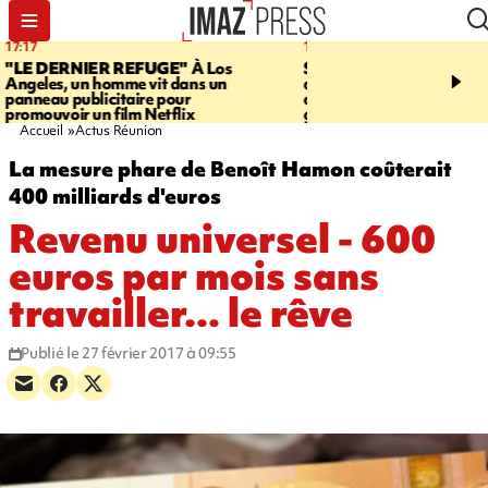
16:32
21:08
SAINT-PIERRE
Un homme de 23
MONDE
Arabie saoudit
ans mis en examen et placé en
et Turquie scellent un p
détention après la mort d'une
défense en pleine guerr
gramoune de 84 ans
Orient
Accueil
Actus Réunion
La mesure phare de Benoît Hamon coûterait
400 milliards d'euros
Revenu universel - 600
euros par mois sans
travailler... le rêve
Publié le 27 février 2017 à 09:55