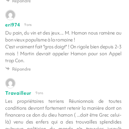
Répondre
eri974
9 ans
Du pain, du vin et des jeux.... M. Hamon nous ramène au
bon vieux populisme à la romaine !
C'est vraiment fait "gros doigt" ! On rigole bien depuis 2-3
mois ! Martin devrait appeler Hamon pour son Appel
trop Con.
Répondre
Travailleur
9 ans
Les propriétaires terriens Réunionnais de toutes
conditions devront fortement retenir la manière dont on
financera ce don du dieu hamon ( ...doit être Grec celui-
là) venu des enfers qui a des trouvailles splendides
qu'aucun politicien du monde n'a trouvées jusqu'à