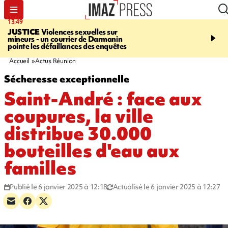
13:49
17:59
JUSTICE
Violences sexuelles sur
INFOROUTE
Marathon 
mineurs - un courrier de Darmanin
Corniche - la route du L
pointe les défaillances des enquêtes
ce dimanche matin dans 
Nord-Ouest
Accueil
Actus Réunion
Sécheresse exceptionnelle
Saint-André : face aux
coupures, la ville
distribue 30.000
bouteilles d'eau aux
familles
Publié le 6 janvier 2025 à 12:18
Actualisé le 6 janvier 2025 à 12:27