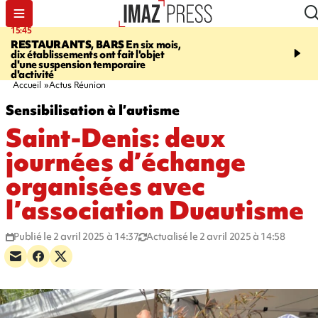
15:45
17:17
RESTAURANTS, BARS
En six mois,
"LE DERNIER REFUG
dix établissements ont fait l'objet
Angeles, un homme vit 
d'une suspension temporaire
panneau publicitaire po
d'activité
promouvoir un film Netf
Accueil
Actus Réunion
Sensibilisation à l’autisme
Saint-Denis: deux
journées d’échange
organisées avec
l’association Duautisme
Publié le 2 avril 2025 à 14:37
Actualisé le 2 avril 2025 à 14:58