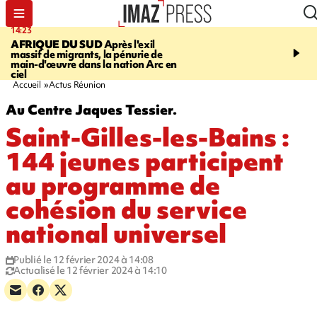
14:23
16:32
AFRIQUE DU SUD
Après l'exil
SAINT-PIERRE
Un hom
massif de migrants, la pénurie de
ans mis en examen et pl
main-d'œuvre dans la nation Arc en
détention après la mort
ciel
gramoune de 84 ans
Accueil
Actus Réunion
Au Centre Jaques Tessier.
Saint-Gilles-les-Bains :
144 jeunes participent
au programme de
cohésion du service
national universel
Publié le 12 février 2024 à 14:08
Actualisé le 12 février 2024 à 14:10