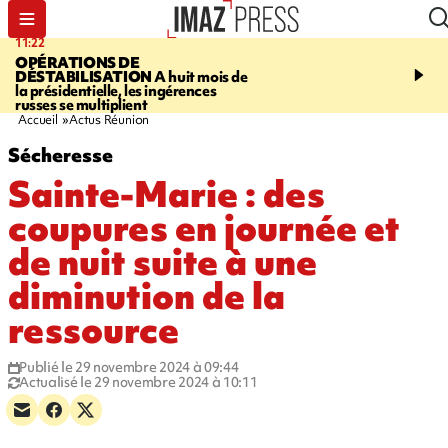
11:22
14:51
OPÉRATIONS DE
PARA-NATATION
Le P
DÉSTABILISATION
A huit mois de
Rivière triple champion
la présidentielle, les ingérences
russes se multiplient
Accueil
Actus Réunion
Sécheresse
Sainte-Marie : des
coupures en journée et
de nuit suite à une
diminution de la
ressource
Publié le 29 novembre 2024 à 09:44
Actualisé le 29 novembre 2024 à 10:11