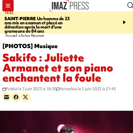
16:32
21:08
SAINT-PIERRE
Un homme de 23
MONDE
Arabie saoudit
ans mis en examen et placé en
et Turquie scellent un p
détention après la mort d'une
défense en pleine guerr
gramoune de 84 ans
Orient
Accueil
Actus Réunion
[PHOTOS] Musique
Sakifo : Juliette
Armanet et son piano
enchantent la foule
Publié le 3 juin 2023 à 18:50
Actualisé le 3 juin 2023 à 21:45