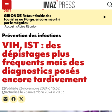
09:14
13:09
GIRONDE
Retour timide des
CONFLIT
Des échanges
touristes au Porge, encore meurtri
font cinq morts en Ukrai
par le mégafeu
Russie
Accueil
Actus Réunion
Prévention des infections
VIH, IST : des
dépistages plus
fréquents mais des
diagnostics posés
encore tardivement
Publié le 26 novembre 2024 à 15:52
Actualisé le 26 novembre 2024 à 20:53