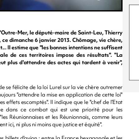
l'Outre-Mer, le député-maire de Saint-Leu, Thierry
se, ce dimanche 6 janvier 2013. Chômage, vie chère,
.. Il estime que "les bonnes intentions ne suffisent
ale de ces territoires impose des résultats". "La
ut plus d'attendre des actes qui tardent à venir",
e se félicite de la loi Lurel sur la vie chère outremer
 toujours "attendre la mise en application de cette loi"
s effets escomptés". Il indique que le "chef de l’Etat
e dans ce combat qui est une priorité pour les
, "les Réunionnaises et les Réunionnais, comme leurs
ici, ni plus ni moins que justice et équité".
es billets d'avion : entre la France hexagonale et les