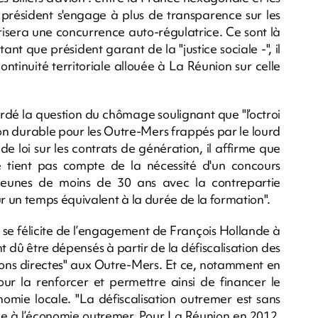
 président s'engage à plus de transparence sur les
vorisera une concurrence auto-régulatrice. Ce sont là
nt que président garant de la "justice sociale -", il
continuité territoriale allouée à La Réunion sur celle
dé la question du chômage soulignant que "l’octroi
ion durable pour les Outre-Mers frappés par le lourd
e loi sur les contrats de génération, il affirme que
e tient pas compte de la nécessité d'un concours
 jeunes de moins de 30 ans avec la contrepartie
un temps équivalent à la durée de la formation".
t se félicite de l’engagement de François Hollande à
t dû être dépensés à partir de la défiscalisation des
ions directes" aux Outre-Mers. Et ce, notamment en
ur la renforcer et permettre ainsi de financer le
nomie locale. "La défiscalisation outremer est sans
ble à l’économie outremer. Pour La Réunion en 2012,