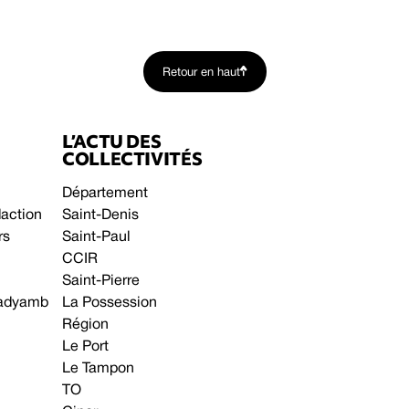
Retour en haut
L’ACTU DES
COLLECTIVITÉS
Département
daction
Saint-Denis
rs
Saint-Paul
CCIR
Saint-Pierre
 gadyamb
La Possession
Région
Le Port
Le Tampon
TO