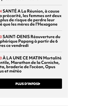
SANTÉ
A La Réunion, à cause
4
la précarité, les femmes ont deux
 plus de risque de perdre leur
é que les mères de l'Hexagone
SAINT-DENIS
Réouverture du
0
éphérique Papang à partir de 6
res ce vendredi
À LA UNE CE MATIN
Mortalité
0
antile, Marathon de la Corniche,
ta, braderie de l'océan, Opus
us et météo
PLUS D’INFOS