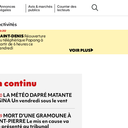
Annonces
Avis & marchés
Courrier des
légales
publics
lecteurs
ectivités
5:30
AINT-DENIS
Réouverture
u téléphérique Papang à
artir de 6 heures ce
endredi
VOIR PLUS
 continu
LA MÉTÉO DAPRÉ MATANTE
0
SINA
Un vendredi sous le vent
MORT D'UNE GRAMOUNE À
9
NT-PIERRE
Le mis en cause va
e présenté au tribunal