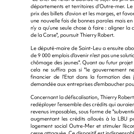
départements et territoires d’Outre-mer. Le
prix des billets d'avion et les marges, et fa
une nouvelle fois de bonnes paroles mais en ta
n’y a qu’une seule chose à faire : aligner la 
de la Corse", poursuit Thierry Robert.
Le député-maire de Saint-Leu a ensuite abor
de 9 000 emplois d'avenir n'est pas une solut
chômage des jeunes". Quant au futur projet d
cela ne suffira pas si "le gouvernement n
financier de l’Etat dans la formation des
demandée aux entreprises d'embaucher pour 
Concernant la défiscalisation, Thierry Rober
redéployer l’ensemble des crédits qui auraien
revenus imposables, sous forme de "subvent
augmentant les crédits alloués à la LBU po
logement social Outre-Mer et stimuler l'éco
cesse attaquée. Ce dispositif est indispensa