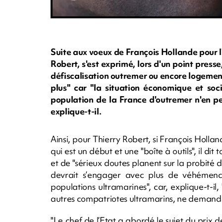
Suite aux voeux de François Hollande pour 
Robert, s'est exprimé, lors d'un point pres
défiscalisation outremer ou encore logement.
plus" car "la situation économique et soci
population de la France d'outremer n'en pe
explique-t-il.
Ainsi, pour Thierry Robert, si François Holland
qui est un début et une "boîte à outils", il dit
et de "sérieux doutes planent sur la probité de
devrait s’engager avec plus de véhémenc
populations ultramarines", car, explique-t-il
autres compatriotes ultramarins, ne demandent 
"Le chef de l’Etat a abordé le sujet du prix d