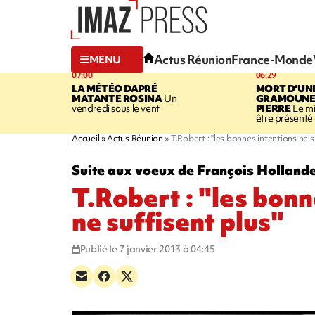
Actus Réunion
France-Monde
MENU
07:00
06:29
LA MÉTÉO DAPRÉ
MORT D'UN
MATANTE ROSINA
Un
GRAMOUNE 
vendredi sous le vent
PIERRE
Le mi
être présenté 
Accueil
Actus Réunion
T.Robert : "les bonnes intentions ne s
Suite aux voeux de François Holland
T.Robert : "les bonn
ne suffisent plus"
Publié le 7 janvier 2013 à 04:45