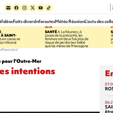
Vidéos
Faits divers
Inforoutes
Météo Réunion
L’actu des coll
06:04
0
E
SANTÉ
A La Réunion, à
S
À SAINT-
cause de la précarité, les
d
s en cause va
femmes ont deux fois plus de
p
au tribunal
risque de perdre leur bébé
v
que les mères de l'Hexagone
uffisent plus"
e pour l'Outre-Mer
es intentions
En
07:0
RO
06:2
SAI
êtr