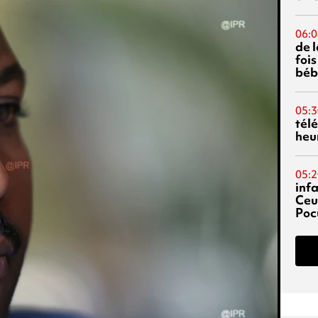
06:0
de 
fois
béb
05:3
tél
heu
05:2
inf
Ceu
Poc