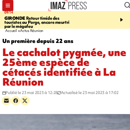
09:14
13:09
GIRONDE
Retour timide des
CONFLIT
Des échanges
touristes au Porge, encore meurtri
font cinq morts en Ukrai
par le mégafeu
Russie
Accueil
Actus Réunion
Un première depuis 22 ans
Le cachalot pygmée, une
25ème espèce de
cétacés identifiée à La
Réunion
Publié le 23 mai 2023 à 12:28
Actualisé le 23 mai 2023 à 17:02