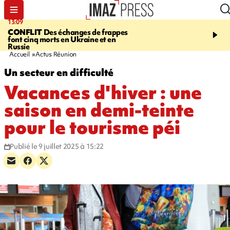
13:09
17:14
CONFLIT
Des échanges de frappes
ESCALADE
Quatre méd
font cinq morts en Ukraine et en
européennes pour les je
Russie
grimpeurs réunionnais 
Accueil
Actus Réunion
Un secteur en difficulté
Vacances d'hiver : une
saison en demi-teinte
pour le tourisme péi
Publié le 9 juillet 2025 à 15:22