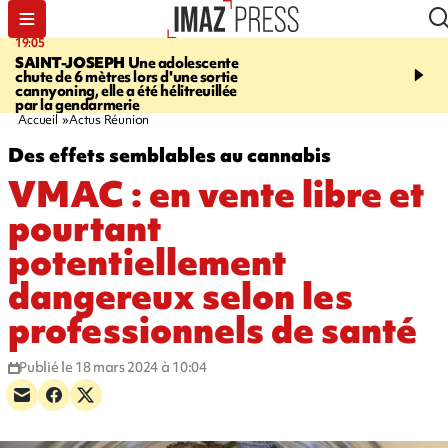
19:05
20:44
SAINT-JOSEPH
Une adolescente
À RETENIR CE SOIR
G
chute de 6 mètres lors d'une sortie
rouée de coups, cycliste,
cannyoning, elle a été hélitreuillée
personne disparue et c
par la gendarmerie
para-natation
Accueil
Actus Réunion
Des effets semblables au cannabis
VMAC : en vente libre et
pourtant
potentiellement
dangereux selon les
professionnels de santé
Publié le 18 mars 2024 à 10:04