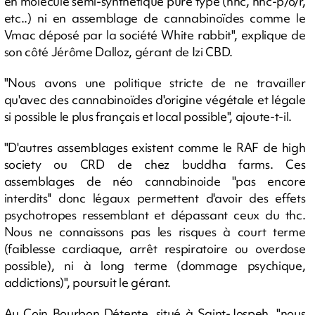
en molécule semi-synthétique pure type (hhc, hhc-p/o/r,
etc..) ni en assemblage de cannabinoïdes comme le
Vmac déposé par la société White rabbit", explique de
son côté Jérôme Dalloz, gérant de Izi CBD.
"Nous avons une politique stricte de ne travailler
qu'avec des cannabinoïdes d'origine végétale et légale
si possible le plus français et local possible", ajoute-t-il.
"D'autres assemblages existent comme le RAF de high
society ou CRD de chez buddha farms. Ces
assemblages de néo cannabinoide ''pas encore
interdits'' donc légaux permettent d'avoir des effets
psychotropes ressemblant et dépassant ceux du thc.
Nous ne connaissons pas les risques à court terme
(faiblesse cardiaque, arrêt respiratoire ou overdose
possible), ni à long terme (dommage psychique,
addictions)", poursuit le gérant.
Au Coin Bourbon Détente, situé à Saint-Jospeh, "nous