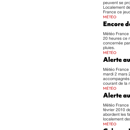
peuvent se pro
Localement de
France ce jeud
MÉTÉO
Encore d
Météo France a
20 heures ce m
concernée par
pluies.
MÉTÉO
Alerte a
Météo France a
mardi 2 mars 
accompagnés d
courant de la 
MÉTÉO
Alerte a
Météo France a
février 2010 d
abordent les f
localement des 
MÉTÉO