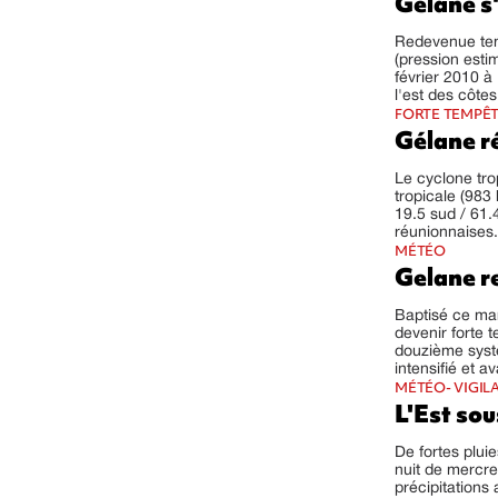
Gelane s'
Redevenue tem
(pression esti
février 2010 à
l'est des côtes
FORTE TEMPÊT
Gélane r
Le cyclone tro
tropicale (983
19.5 sud / 61.4
réunionnaises. 
MÉTÉO
Gelane r
Baptisé ce mard
devenir forte 
douzième syst
intensifié et av
MÉTÉO- VIGIL
L'Est sou
De fortes plui
nuit de mercred
précipitations