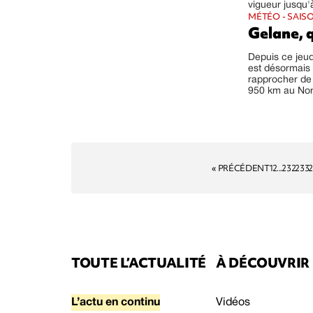
vigueur jusqu'
MÉTÉO - SAIS
Gelane, q
Depuis ce jeud
est désormais 
rapprocher de 
950 km au Nord-
« PRÉCÉDENT
1
2
...
232
233
2
TOUTE L’ACTUALITÉ
À DÉCOUVRIR
L’actu en continu
Vidéos