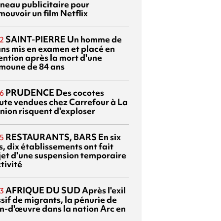
neau publicitaire pour
mouvoir un film Netflix
SAINT-PIERRE
Un homme de
2
ans mis en examen et placé en
ention après la mort d'une
moune de 84 ans
PRUDENCE
Des cocotes
6
ute vendues chez Carrefour à La
nion risquent d'exploser
RESTAURANTS, BARS
En six
5
, dix établissements ont fait
bjet d'une suspension temporaire
tivité
AFRIQUE DU SUD
Après l'exil
3
sif de migrants, la pénurie de
n-d'œuvre dans la nation Arc en