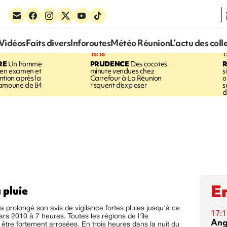
Vidéos
Faits divers
Inforoutes
Météo Réunion
L’actu des coll
16:16
1
RE
Un homme
PRUDENCE
Des cocotes
 en examen et
minute vendues chez
s
ntion après la
Carrefour à La Réunion
o
ramoune de 84
risquent d'exploser
s
d
En
 pluie
 prolongé son avis de vigilance fortes pluies jusqu'à ce
17:1
rs 2010 à 7 heures. Toutes les régions de l'île
Ang
 être fortement arrosées. En trois heures dans la nuit du