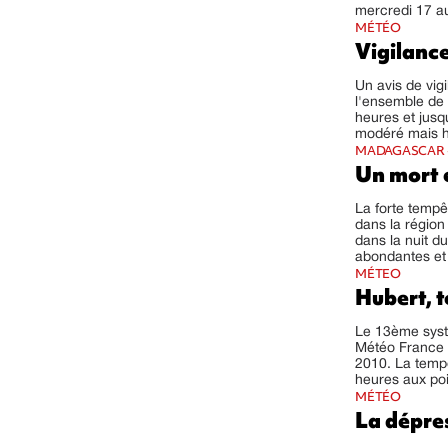
mercredi 17 au
MÉTÉO
Vigilance
Un avis de vig
l'ensemble de 
heures et jusq
modéré mais hu
MADAGASCAR 
Un mort e
La forte tempê
dans la région
dans la nuit d
abondantes et 
MÉTEO
Hubert, 
Le 13ème syst
Météo France c
2010. La tempê
heures aux poin
MÉTÉO
La dépres