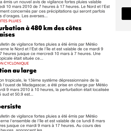
 émis un nouvel avis de vigilance fortes pluies valable
di 10 mars 2010 de 7 heures à 17 heures. Le Nord et l'Est
ement concernés par ces précipitations qui seront parfois
d'orages. Les averses...
RTES PLUIES
urbation à 480 km des côtes
aises
letin de vigilance fortes pluies a été émis par Météo
erne le Nord et l'Est de l'île et est valable de ce mardi 9
7 heures jusque ce mercredi 10 mars à 7 heures. Une
opicale était située ce...
ON CYCLONIQUE
tion au large
on tropicale, le 13ème système dépressionnaire de la
 à l'ouest de Madagascar, a été prise en charge par Météo
di 9 mars 2010 à 10 heures, la perturbation était localisée
 sud et 50.9 est...
persiste
letin de vigilance fortes pluies a été émis par Météo
erne l'ensemble de l'île et est valable de ce lundi 8 mars
res jusque ce mardi 9 mars à 17 heures. Au cours des
heures, annoncent les...