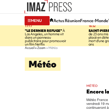
Actus Réunion
France-Monde
MENU
17:17
16:32
"LE DERNIER REFUGE"
À
SAINT-PIER
Los Angeles, un homme vit
de 23 ans mis
dans un panneau
placé en déte
publicitaire pour promouvoir
mort d'une g
un film Netflix
ans
Accueil
Zoom
Météo
Météo
MÉTÉO
Encore la
Météo France a
vendredi 19 ma
continueront à