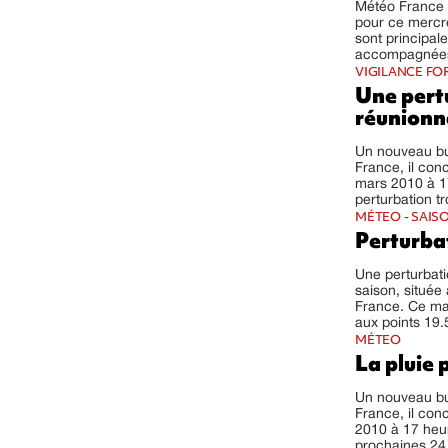
Météo France a
pour ce mercre
sont principal
accompagnées 
VIGILANCE FO
Une pert
réunionn
Un nouveau bul
France, il conc
mars 2010 à 1
perturbation tr
MÉTEO - SAIS
Perturba
Une perturbati
saison, située
France. Ce mar
aux points 19.5
MÉTEO
La pluie 
Un nouveau bul
France, il conc
2010 à 17 heu
prochaines 24 