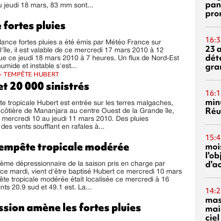
pan
 jeudi 18 mars, 83 mm sont...
pro
 fortes pluies
16:3
ilance fortes pluies a été émis par Météo France sur
23 
l'île, il est valable de ce mercredi 17 mars 2010 à 12
dét
ue ce jeudi 18 mars 2010 à 7 heures. Un flux de Nord-Est
gra
mide et instable s'est...
- TEMPÊTE HUBERT
t 20 000 sinistrés
16:1
min
te tropicale Hubert est entrée sur les terres malgaches,
Réu
 côtière de Mananjara au centre Ouest de la Grande île,
u mercredi 10 au jeudi 11 mars 2010. Des pluies
des vents soufflant en rafales à...
15:4
tempête tropicale modérée
mois
l'o
d'ac
ème dépressionnaire de la saison pris en charge par
e mardi, vient d'être baptisé Hubert ce mercredi 10 mars
te tropicale modérée était localisée ce mercredi à 16
ts 20.9 sud et 49.1 est. La...
14:2
mas
sion amène les fortes pluies
mai
ciel