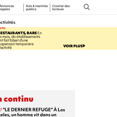
Annonces
Avis & marchés
Courrier des
légales
publics
lecteurs
ectivités
5:45
RESTAURANTS, BARS
En
ix mois, dix établissements
nt fait l'objet d'une
uspension temporaire
VOIR PLUS
'activité
 continu
"LE DERNIER REFUGE"
À Los
7
eles, un homme vit dans un