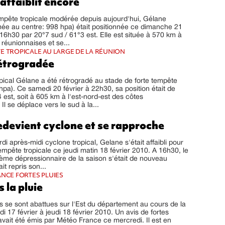
affaiblit encore
pête tropicale modérée depuis aujourd'hui, Gélane
mée au centre: 998 hpa) était positionnée ce dimanche 21
 16h30 par 20°7 sud / 61°3 est. Elle est située à 570 km à
 réunionnaises et se...
E TROPICALE AU LARGE DE LA RÉUNION
étrogradée
pical Gélane a été rétrogradé au stade de forte tempête
 hpa). Ce samedi 20 février à 22h30, sa position était de
 est, soit à 605 km à l'est-nord-est des côtes
Il se déplace vers le sud à la...
edevient cyclone et se rapproche
i après-midi cyclone tropical, Gelane s'était affaibli pour
tempête tropicale ce jeudi matin 18 février 2010. A 16h30, le
ème dépressionnaire de la saison s'était de nouveau
ait repris son...
ANCE FORTES PLUIES
s la pluie
es se sont abattues sur l'Est du département au cours de la
i 17 février à jeudi 18 février 2010. Un avis de fortes
 avait été émis par Météo France ce mercredi. Il est en